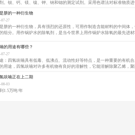
剂。钡、钙、镁、镍、钾、钠和锶的测定试剂。采用色谱法对标准物质进
和消费品中，异丙醇被用作低成本溶剂和萃取剂。 根据数据统计显示，20
是肼的一种衍生物
丙醇消费量的32%，其中14%的异丙醇用作防冰剂，13%用于涂料和树脂
-07-27
3%用于油墨和粘合剂。异丙醇也被用作油和胶体的溶剂，以及鱼粉饲料
于汽车燃料。作为丙酮生产原料的异丙醇的消耗
是肼的一种衍生物，具有强烈的还原性，可用作制造含能材料的中间体，
的组分。用作锅炉水的除氧剂，是当今世界上用作锅炉水除氧的最先进材
远远大于目前使用的材料，是安全环保理想的产品。另外，碳酰肼还可以
剂。作为化工原料和化工中间体，。广泛用于生产药品、除草剂、植物生
喃的用途有哪些？
肼的一种衍生物，具有强烈的还原性，可用作制造含能材料的中间体，也
-07-27
分。 ⑵炼油厂设备的防腐剂，可用作锅
途：四氢呋喃具有低毒、低沸点、流动性好等特点，是一种重要的有机合
的用途，四氢呋喃对许多有机物有良好的溶解性，它能溶解除聚乙烯，聚
合物，特别是对聚氯乙烯，聚偏氯乙烯，和吁苯胺有良好的溶解作用，被
氢呋喃正在上二期
能溶剂”之称。作为常用溶剂，四氢呋喃已普遍用于表面涂料，保护性涂料
-08-03
处理，四氢呋喃是生产聚四亚甲基醚二醇（PTMEG）重要原料，也是制
180kg铁桶包装。贮运条件：四氢呋喃应贮
1.5万吨/年