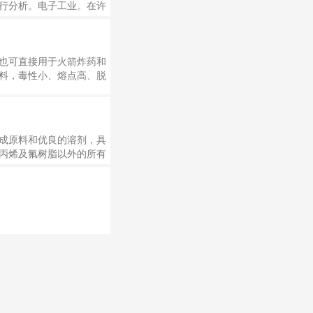
行分析。电子工业。在许
01年欧洲的中间产品需
，9%用于药品，4%用于
浓缩物的制造。低质量异
也可直接用于火箭炸药和
料，毒性小、熔点高、脱
用作化纤行业作弹性纤维
长调节剂、染料等 ⑴碳
可直接用于火炸药和推进
成原料和优良的溶剂，具
丙烯及氟树脂以外的所有
广泛用作反应必溶剂，
，油墨，萃取剂和人造革
药行业的主要溶剂。产品