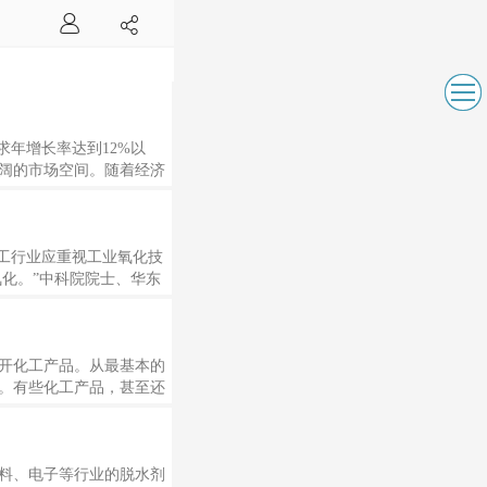
求年增长率达到12%以
阔的市场空间。随着经济
。萤石作为氟化工行业最
日益高涨，因此对储量
减萤石矿产的出口许可证
工行业应重视工业氧化技
化。”中科院院士、华东
解到，氧化是生产大宗化
例如，烃类的氧化反应已
航天、电子电气、交通运
开化工产品。从最基本的
。有些化工产品，甚至还
丰富多彩的，同时也帮助
现一种良好的状态，但
化 在这个仅仅全球化的
料、电子等行业的脱水剂