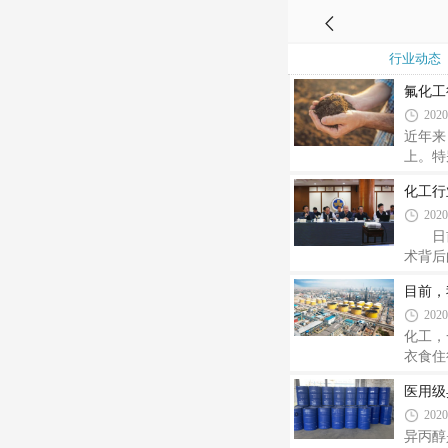
行业动态
氟化工
2020
近年来
上。特
实力的
化工行
主要的
2020
大、品
配额。
日前，
术背后
师范大
目前，
工原料
2020
被用于
输、先
化工，
衣食住
在人类
医用级
人们的
2020
是，就
世界，
异丙醇