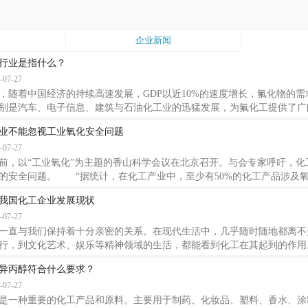
企业新闻
行业是指什么？
-07-27
，随着中国经济的持续高速发展，GDP以近10%的速度增长，氟化物的需
别是汽车、电子信息、建筑与石油化工业的迅猛发展，为氟化工提供了广
增强和人民生活水平的提高，中国对氟的需求增长率远高于全球平均水平
业不能忽视工业氧化安全问题
原料，是不可再生资源，随着中国氟化工行业的迅速发展，对原料的需求
-07-27
位高、品质好、开采成本低的萤石矿必将实行重点保护性开采，大幅度削
 中国氟化工产业的生产技术日臻成熟，装置
以“工业氧化”为主题的香山科学会议在北京召开。与会专家呼吁，化
的安全问题。 “据统计，在化工产业中，至少有50%的化工产品涉及氧
学化学系教授何鸣元在接受科技日报记者采访时说。 记者从会议中了
我国化工企业发展现状
和有机合成中间体的重要途径，在现代化学工业中占有极其重要的地位。
-07-27
生产合成纤维、树脂和橡胶等的关键单体。所合成的高分子材料，在航空
进制造、医疗器械等多个领域有十分
一直与我们保持着十分亲密的关系。在现代生活中，几乎随时随地都离不
行，到文化艺术、娱乐等精神领域的生活，都能看到化工在其起到的作用
的发展史中，有着划时代的重要作用。可以说，化工向人们提供的产品是
异丙醇符合什么要求？
生活和生产得到不断的改善。 虽说，我们化工行业的总体发展形势呈
-07-27
目前而言，我国的化工企业主要存在了4大问题。 1.贸易环境的变
不管死发达国家，还是发展中国家，对于国
是一种重要的化工产品和原料。主要用于制药、化妆品、塑料、香水、涂